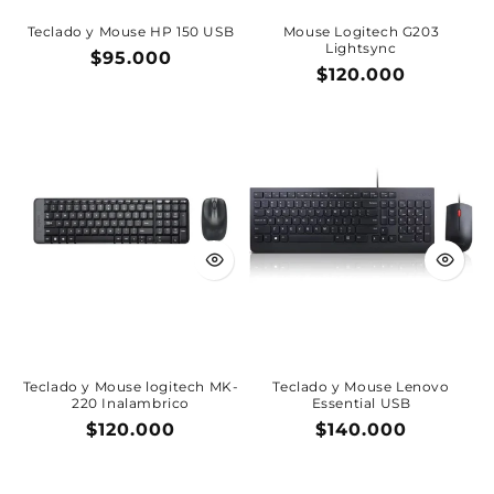
Teclado y Mouse HP 150 USB
Mouse Logitech G203
Lightsync
Precio
$95.000
Precio
$120.000
habitual
habitual
Teclado y Mouse logitech MK-
Teclado y Mouse Lenovo
220 Inalambrico
Essential USB
Precio
$120.000
Precio
$140.000
habitual
habitual