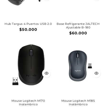
Hub Targus 4 Puertos USB 2.0
Base Refrigerante JALTECH
Ajustable B-180
Precio
$50.000
Precio
$60.000
habitual
habitual
Mouse Logitech M170
Mouse Logitech M185
Inalambrico
Inalámbrico