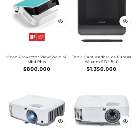
Video Proyector ViewSonic M1
Tabla Capturadora de Firmas
Mini Plus
Wacom STU-540
Precio
$800.000
Precio
$1.350.000
habitual
habitual