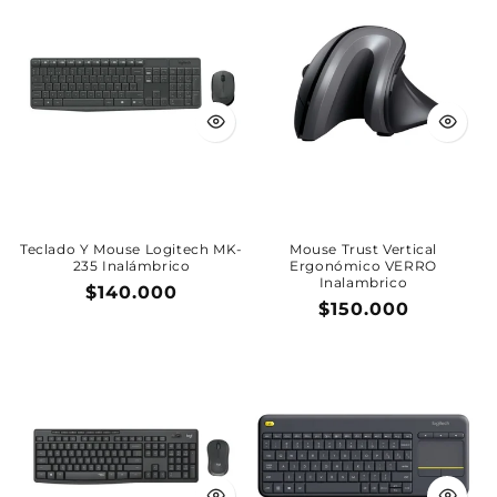
Teclado Y Mouse Logitech MK-
Mouse Trust Vertical
235 Inalámbrico
Ergonómico VERRO
Inalambrico
Precio
$140.000
Precio
$150.000
habitual
habitual