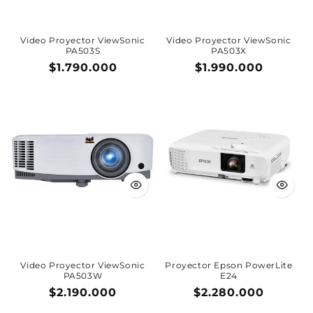
Video Proyector ViewSonic
Video Proyector ViewSonic
PA503S
PA503X
Precio
$1.790.000
Precio
$1.990.000
habitual
habitual
Video Proyector ViewSonic
Proyector Epson PowerLite
PA503W
E24
Precio
$2.190.000
Precio
$2.280.000
habitual
habitual