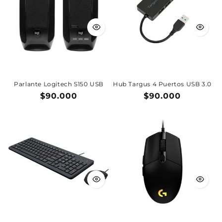
Parlante Logitech S150 USB
Hub Targus 4 Puertos USB 3.0
Precio
$90.000
Precio
$90.000
habitual
habitual