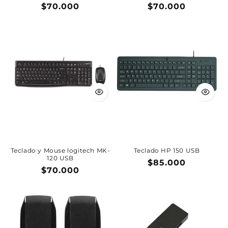
Precio
$70.000
Precio
$70.000
habitual
habitual
Teclado y Mouse logitech MK-
Teclado HP 150 USB
120 USB
Precio
$85.000
Precio
$70.000
habitual
habitual