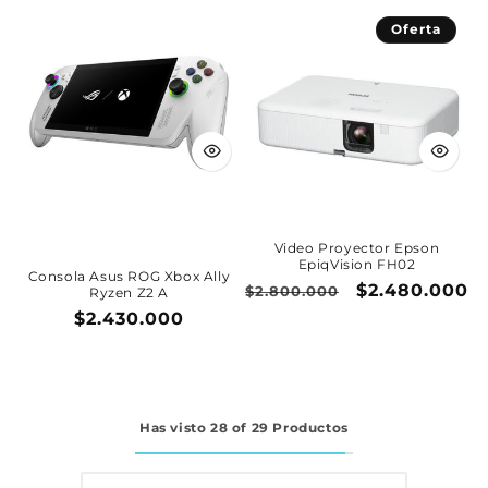
Oferta
Video Proyector Epson
EpiqVision FH02
Consola Asus ROG Xbox Ally
Precio
Precio
$2.480.000
$2.800.000
Ryzen Z2 A
habitual
de
Precio
$2.430.000
oferta
habitual
Has visto 28 of 29 Productos