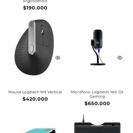
Ergonómico
habitual
de
Precio
$190.000
oferta
habitual
Mouse Logitech MX Vertical
Micrófono Logitech Yeti GX
Gaming
Precio
$420.000
Precio
$650.000
habitual
habitual