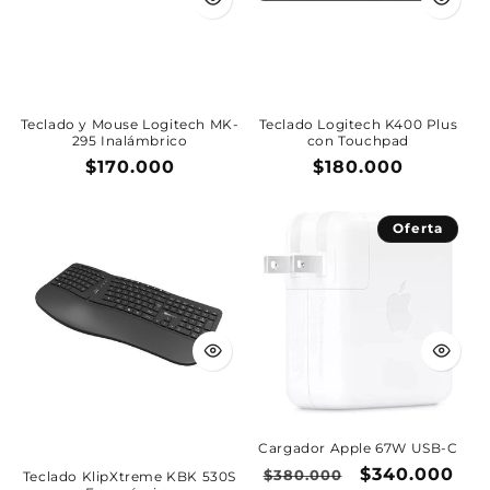
Teclado y Mouse Logitech MK-
Teclado Logitech K400 Plus
295 Inalámbrico
con Touchpad
Precio
$170.000
Precio
$180.000
habitual
habitual
Oferta
Cargador Apple 67W USB-C
Precio
Precio
$340.000
$380.000
Teclado KlipXtreme KBK 530S