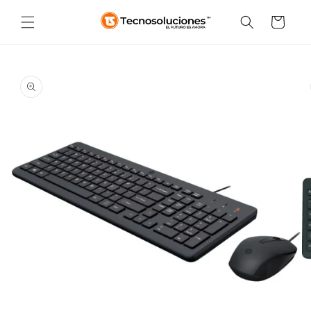
Ir
directamente
Carrito
al contenido
Ir
directamente
a la
información
del producto