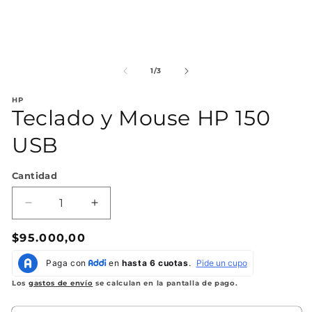
Abrir
Ab
elemento
el
multimedia
mu
de
1
/
3
1
2
en
en
HP
una
un
Teclado y Mouse HP 150
ventana
ve
modal
mo
USB
Cantidad
Reducir
Aumentar
cantidad
cantidad
Precio
$95.000,00
para
para
Teclado
Teclado
habitual
y
y
Mouse
Mouse
Los
gastos de envío
se calculan en la pantalla de pago.
HP
HP
150
150