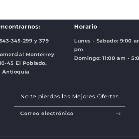
5
en
una
ventana
modal
ncontrarnos:
Horario
 343-345-299 y 379
Lunes - Sábado: 9:00 a
pm
omercial Monterrey
Domingo: 11:00 am - 5
10-45 El Poblado,
, Antioquia
No te pierdas las Mejores Ofertas
Correo electrónico