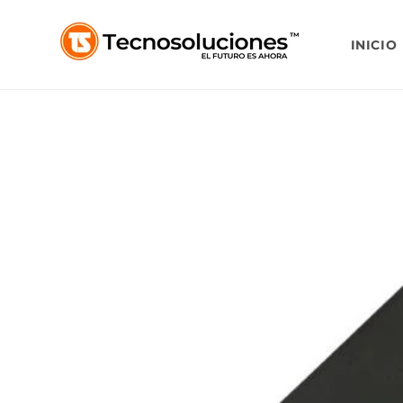
Ir
directamente
al contenido
INICIO
Ir
directamente
a la
información
del producto