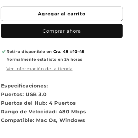
Puertos
Puertos
USB
USB
3.0
3.0
Agregar al carrito
Comprar ahora
Retiro disponible en
Cra. 48 #10-45
Normalmente está listo en 24 horas
Ver información de la tienda
Especificaciones:
Puertos: USB 3.0
Puertos del Hub: 4 Puertos
Rango de Velocidad: 480 Mbps
Compatible: Mac Os, Windows