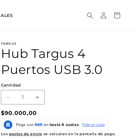
Iniciar
Carrito
CALES
sesión
TARGUS
Hub Targus 4
Puertos USB 3.0
Cantidad
Reducir
Aumentar
cantidad
cantidad
Precio
$90.000,00
para
para
Hub
Hub
habitual
Targus
Targus
4
4
Los
gastos de envío
se calculan en la pantalla de pago.