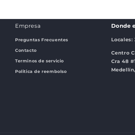
4
en
una
ventana
modal
Empresa
Donde e
Locales:
Preguntas Frecuentes
Contacto
Centro C
Terminos de servicio
Cra 48 #
Medellín
Politica de reembolso