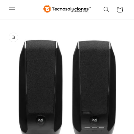
Ir
directamente
Carrito
al contenido
Ir
directamente
a la
información
del producto