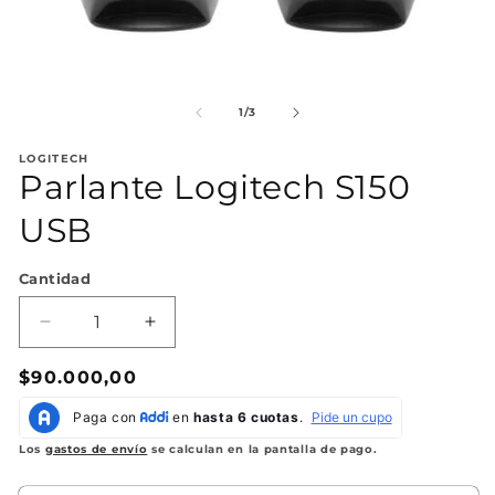
Abrir
Ab
elemento
el
multimedia
mu
de
1
/
3
1
2
en
en
LOGITECH
una
un
Parlante Logitech S150
ventana
ve
modal
mo
USB
Cantidad
Reducir
Aumentar
cantidad
cantidad
Precio
$90.000,00
para
para
Parlante
Parlante
habitual
Logitech
Logitech
S150
S150
Los
gastos de envío
se calculan en la pantalla de pago.
USB
USB