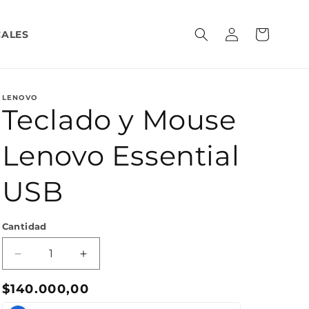
Iniciar
Carrito
CALES
sesión
LENOVO
Teclado y Mouse
Lenovo Essential
USB
Cantidad
Reducir
Aumentar
cantidad
cantidad
Precio
$140.000,00
para
para
Teclado
Teclado
habitual