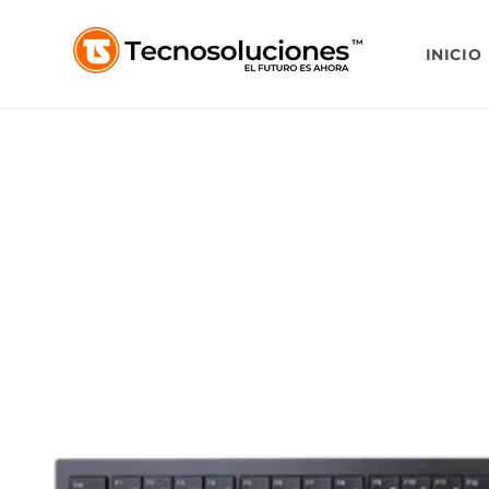
Ir
directamente
al contenido
INICIO
Ir
directamente
a la
información
del producto