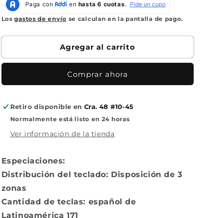
y
y
Mouse
Mouse
Los
gastos de envío
se calculan en la pantalla de pago.
Lenovo
Lenovo
Essential
Essential
USB
USB
Agregar al carrito
Comprar ahora
Retiro disponible en
Cra. 48 #10-45
Normalmente está listo en 24 horas
Ver información de la tienda
Especiaciones:
Distribución del teclado: Disposición de 3
zonas
Cantidad de teclas: español de
Latinoamérica 171