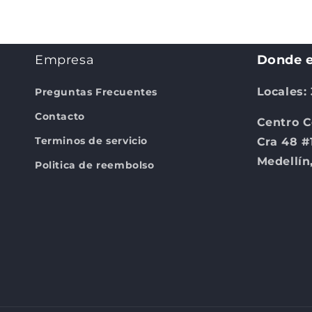
4
en
una
ventana
modal
Empresa
Donde e
Locales:
Preguntas Frecuentes
Contacto
Centro C
Terminos de servicio
Cra 48 #
Medellín
Politica de reembolso