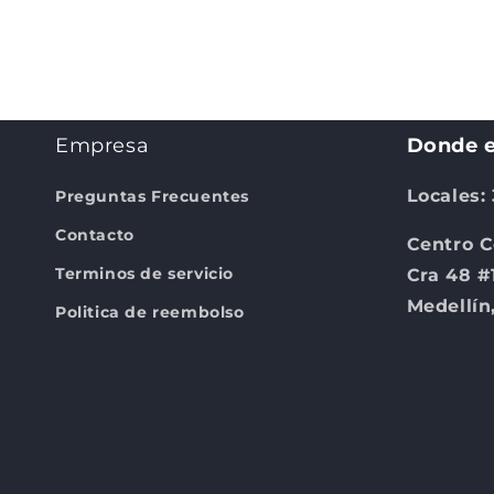
Abrir
elemento
multimedia
2
en
una
ventana
modal
Empresa
Donde e
Locales:
Preguntas Frecuentes
Contacto
Centro C
Terminos de servicio
Cra 48 #
Medellín
Politica de reembolso