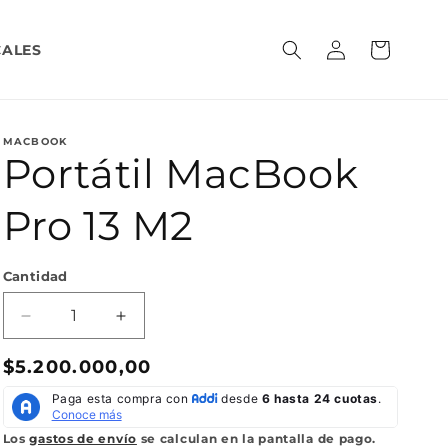
Iniciar
Carrito
CALES
sesión
MACBOOK
Portátil MacBook
Pro 13 M2
Cantidad
Reducir
Aumentar
cantidad
cantidad
Precio
$5.200.000,00
para
para
Portátil
Portátil
habitual
MacBook
MacBook
Pro
Pro
Los
gastos de envío
se calculan en la pantalla de pago.