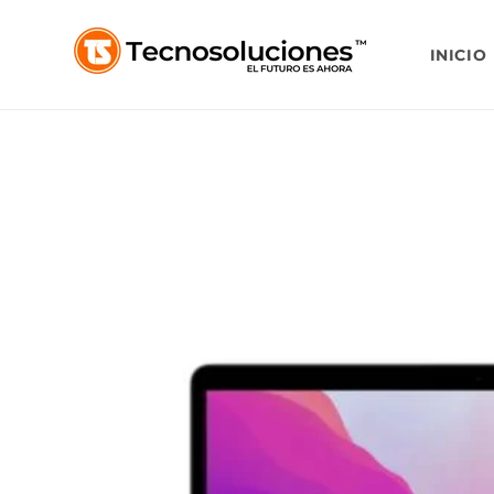
Ir
directamente
al contenido
INICIO
Ir
directamente
a la
información
del producto