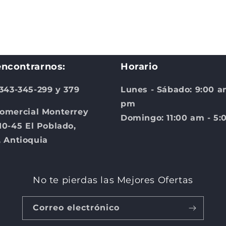
Abrir
elemento
multimedia
3
en
una
ventana
modal
ncontrarnos:
Horario
 343-345-299 y 379
Lunes - Sábado: 9:00 a
pm
omercial Monterrey
Domingo: 11:00 am - 5
10-45 El Poblado,
, Antioquia
No te pierdas las Mejores Ofertas
Correo electrónico