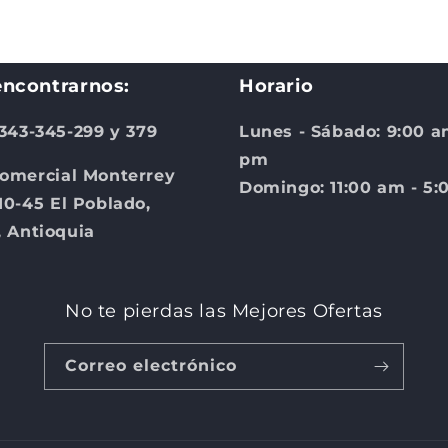
5
en
una
ventana
modal
ncontrarnos:
Horario
 343-345-299 y 379
Lunes - Sábado: 9:00 a
pm
omercial Monterrey
Domingo: 11:00 am - 5
10-45 El Poblado,
, Antioquia
No te pierdas las Mejores Ofertas
Correo electrónico