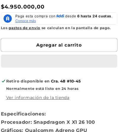
cantidad
cantidad
Precio
$4.950.000,00
para
para
Portátil
Portátil
habitual
Asus
Asus
Zenbook
Zenbook
Los
gastos de envío
se calculan en la pantalla de pago.
OLED
OLED
Snapdragon
Snapdragon
X
X
Agregar al carrito
X1
X1
26
26
100
100
Retiro disponible en
Cra. 48 #10-45
Normalmente está listo en 24 horas
Ver información de la tienda
Especificaciones:
Procesador: Snapdragon X X1 26 100
Gráficos: Qualcomm Adreno GPU