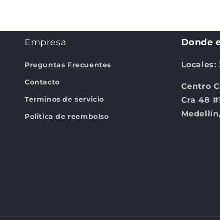
4
en
una
ventana
modal
Empresa
Donde e
Locales:
Preguntas Frecuentes
Contacto
Centro C
Terminos de servicio
Cra 48 #
Medellín
Politica de reembolso