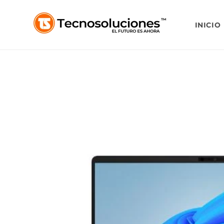
Ir
directamente
al contenido
INICIO
Ir
directamente
a la
información
del producto