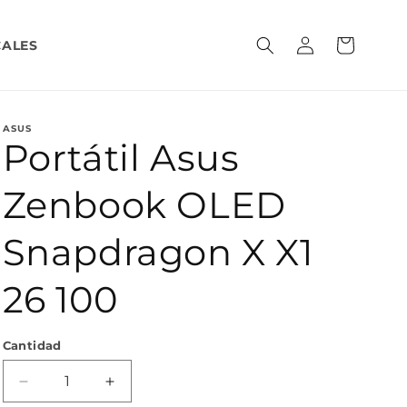
Iniciar
Carrito
CALES
sesión
ASUS
Portátil Asus
Zenbook OLED
Snapdragon X X1
26 100
Cantidad
Reducir
Aumentar