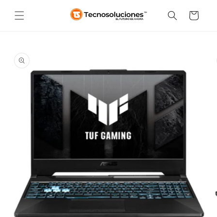
Ir
directamente
Carrito
al contenido
Ir
directamente
a la
información
del producto