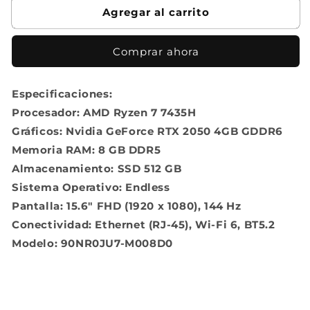
Agregar al carrito
Ryzen
Ryzen
7
7
7435HS
7435HS
Comprar ahora
Especificaciones:
Procesador: AMD Ryzen 7 7435H
Gráficos: Nvidia GeForce RTX 2050 4GB GDDR6
Memoria RAM: 8 GB DDR5
Almacenamiento: SSD 512 GB
Sistema Operativo: Endless
Pantalla: 15.6" FHD (1920 x 1080), 144 Hz
Conectividad: Ethernet (RJ-45), Wi-Fi 6, BT5.2
Modelo: 90NR0JU7-M008D0