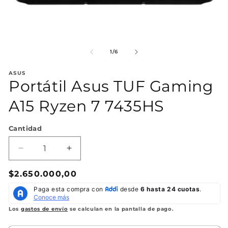
Abrir
Ab
elemento
el
multimedia
mu
de
1
/
6
1
2
en
en
ASUS
una
un
Portátil Asus TUF Gaming
ventana
ve
modal
mo
A15 Ryzen 7 7435HS
Cantidad
Reducir
Aumentar
cantidad
cantidad
Precio
$2.650.000,00
para
para
Portátil
Portátil
habitual
Asus
Asus
TUF
TUF
Los
gastos de envío
se calculan en la pantalla de pago.
Gaming
Gaming
A15
A15