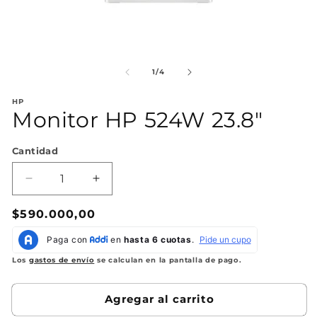
Abrir
Ab
elemento
el
multimedia
mu
de
1
/
4
1
2
en
en
HP
una
un
Monitor HP 524W 23.8"
ventana
ve
modal
mo
Cantidad
Reducir
Aumentar
cantidad
cantidad
Precio
$590.000,00
para
para
Monitor
Monitor
habitual
HP
HP
524W
524W
Los
gastos de envío
se calculan en la pantalla de pago.
23.8&quot;
23.8&quot;
Agregar al carrito