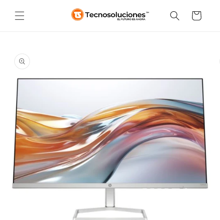
Ir
directamente
Carrito
al contenido
Ir
directamente
a la
información
del producto