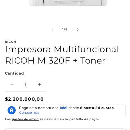
Abrir
Ab
elemento
el
multimedia
mu
de
1
/
4
1
2
en
en
RICOH
una
un
Impresora Multifuncional
ventana
ve
modal
mo
RICOH M 320F + Toner
Cantidad
Reducir
Aumentar
cantidad
cantidad
Precio
$2.200.000,00
para
para
Impresora
Impresora
habitual
Multifuncional
Multifuncional
RICOH
RICOH
Los
gastos de envío
se calculan en la pantalla de pago.
M
M
320F
320F