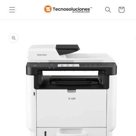
Ir
directamente
Carrito
al contenido
Ir
directamente
a la
información
del producto