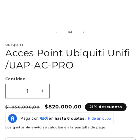
Abrir
Ab
elemento
el
multimedia
mu
de
1
/
3
1
2
en
en
UBIQUITI
una
un
Acces Point Ubiquiti Unifi
ventana
ve
modal
mo
/UAP-AC-PRO
Cantidad
Reducir
Aumentar
cantidad
cantidad
Precio
para
para
Precio
$820.000,00
$1.050.000,00
21% descuento
Acces
Acces
habitual
de
Point
Point
oferta
Ubiquiti
Ubiquiti
Los
gastos de envío
se calculan en la pantalla de pago.
Unifi
Unifi
/UAP-
/UAP-