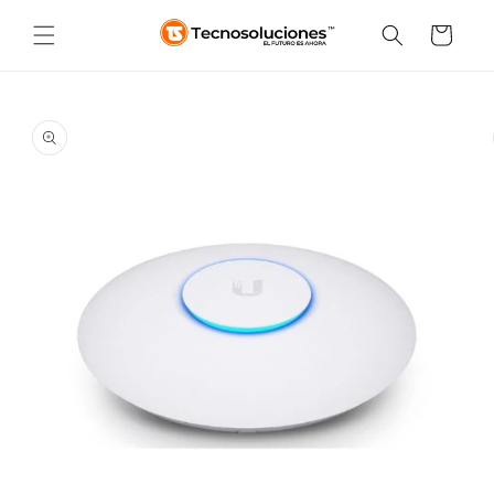
Ir
directamente
Carrito
al contenido
Ir
directamente
a la
información
del producto