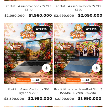
Portátil Asus Vivobook 15 CI5
Portátil Asus Vivobook 15 CI5
1334U
1334U
Precio
Precio
$1.960.000
Precio
Precio
$2.090.000
$2.090.000
$2.490.000
habitual
de
habitual
de
oferta
oferta
Oferta
Oferta
Portátil Asus Vivobook S16
Portátil Lenovo IdeaPad Slim 3
Ryzen 9 270
15AMN8 Ryzen 5 7520U
Precio
Precio
$2.990.000
Precio
Precio
$1.990.000
$3.390.000
$2.190.000
habitual
de
habitual
de