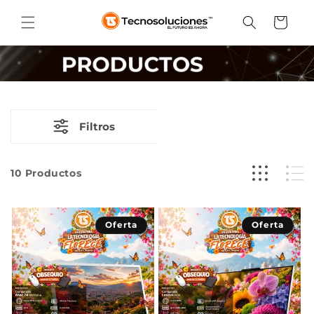
Ir
directamente
Carrito
al contenido
Filtros
10
Productos
Oferta
Oferta