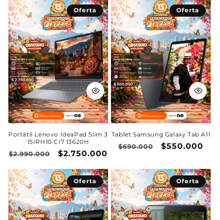
oferta
oferta
Oferta
Oferta
Portátil Lenovo IdeaPad Slim 3
Tablet Samsung Galaxy Tab A11
15IRH10 CI7 13620H
Precio
Precio
$550.000
$690.000
Precio
Precio
$2.750.000
$2.990.000
habitual
de
habitual
de
oferta
oferta
Oferta
Oferta