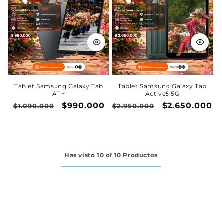
Tablet Samsung Galaxy Tab
Tablet Samsung Galaxy Tab
A11+
Active5 5G
Precio
Precio
$990.000
Precio
Precio
$2.650.000
$1.090.000
$2.950.000
habitual
de
habitual
de
oferta
oferta
Has visto 10 of 10 Productos