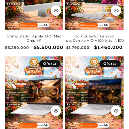
Computador Apple AIO IMac
Computador Lenovo
Chip M1
IdeaCentre AIO A100 Intel N100
Precio
Precio
$5.500.000
Precio
Precio
$1.460.000
$6.290.000
$1.790.000
habitual
de
habitual
de
oferta
oferta
Oferta
Oferta